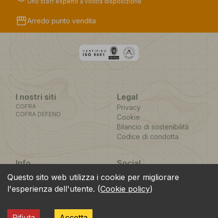
Uno staff esperto a vostra disposizione
storefront
Arredo punto vendita
I nostri siti
Legal
COFRA
Privacy
COFRA DEFEND
Cookie
Bilancio di sostenibilità
Codice di condotta
Info
Social
Via dell’Euro 53-57-59,
Facebook
Instagram
Youtube
LinkedIn
Questo sito web utilizza i cookie per migliorare
location_on
76121 Barletta - BT -
l'esperienza dell'utente.
(
Cookie policy
)
ITALIA
call
+39.0883.341411
Rifiuta
Accetta