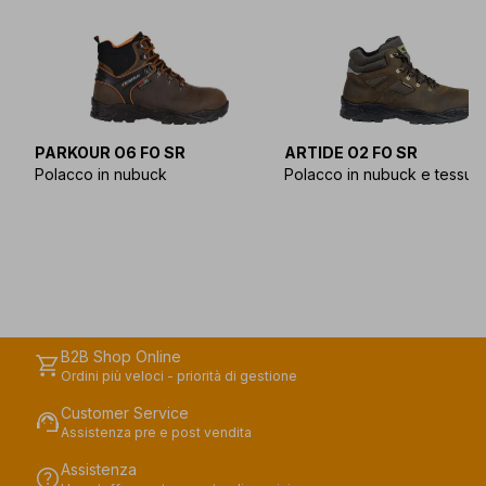
PARKOUR O6 FO SR
ARTIDE O2 FO SR
Polacco in nubuck
Polacco in nubuck e tessut
B2B Shop Online
shopping_cart
Ordini più veloci - priorità di gestione
Customer Service
support_agent
Assistenza pre e post vendita
Assistenza
help