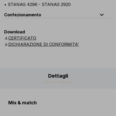
• STANAG 4296 - STANAG 2920
expand_less
Confezionamento
Codice
Quantità
Download
download
CERTIFICATO
E019-B110
Scatola: 10 occhiali imbustati singolar
download
DICHIARAZIONE DI CONFORMITA'
E019-K110
Cartone: 24 scatole (240 occhiali imbustati s
Dettagli
Mostra dettaglio
Mix & match