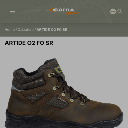
menu
Home
/
Calzature
/
ARTIDE O2 FO SR
ARTIDE O2 FO SR