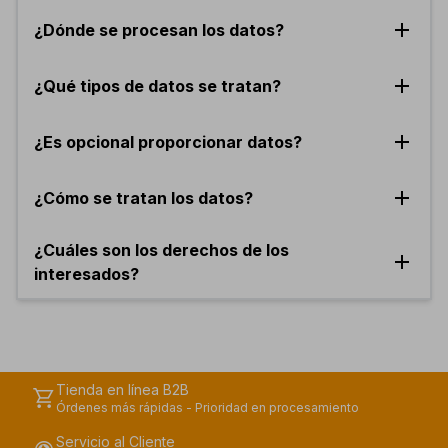
add
¿Dónde se procesan los datos?
add
¿Qué tipos de datos se tratan?
add
¿Es opcional proporcionar datos?
add
¿Cómo se tratan los datos?
¿Cuáles son los derechos de los
add
interesados?
Tienda en línea B2B
shopping_cart
Órdenes más rápidas - Prioridad en procesamiento
Servicio al Cliente