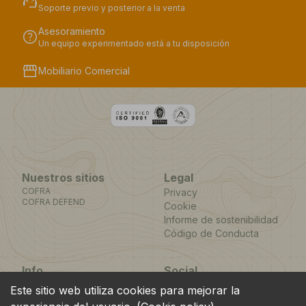
support_agent
Soporte previo y posterior a la venta
Asesoramiento
help
Un equipo experimentado está a tu disposición
storefront
Mobiliario Comercial
Nuestros sitios
Legal
COFRA
Privacy
COFRA DEFEND
Cookie
Informe de sostenibilidad
Código de Conducta
Info
Social
Via dell’Euro 53-57-59,
Facebook
Instagram
Youtube
LinkedIn
Este sitio web utiliza cookies para mejorar la
location_on
76121 Barletta - BT -
ITALIA