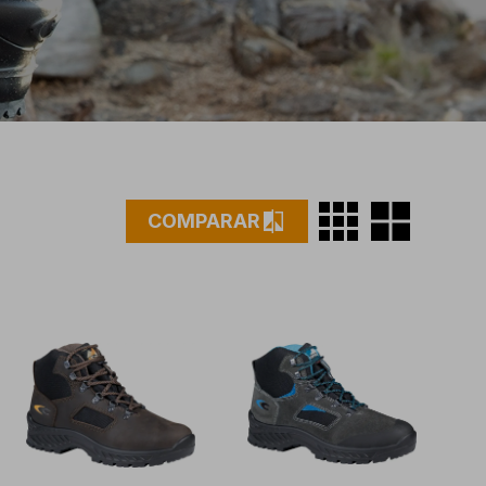
grid_on
grid_view
compare
COMPARAR