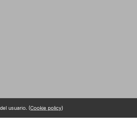
del usuario.
(
Cookie policy
)
cio al Cliente
Asesoramiento
help
e previo y posterior a la venta
Un equipo experimentado está 