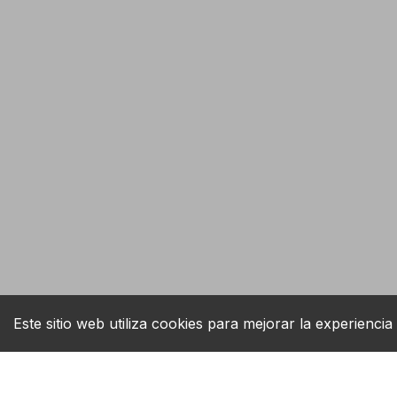
Este sitio web utiliza cookies para mejorar la experiencia 
Tienda en línea B2B
Servi
shopping_cart
support_agent
Órdenes más rápidas - Prioridad en
Soport
procesamiento