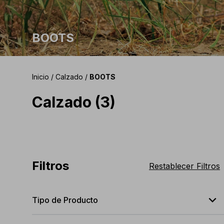
BOOTS
Inicio
/
Calzado
/
BOOTS
Calzado (3)
Filtros
Restablecer Filtros
expand_less
Tipo de Producto