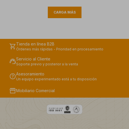
CARGA MÁS
Tienda en línea B2B
shopping_cart
Órdenes más rápidas - Prioridad en procesamiento
Servicio al Cliente
support_agent
Soporte previo y posterior a la venta
Asesoramiento
help
Un equipo experimentado está a tu disposición
storefront
Mobiliario Comercial