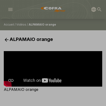
menu
Accueil
/
Vidéos
/
ALPAMAIO orange
arrow_back
ALPAMAIO orange
ALPAMAIO orange