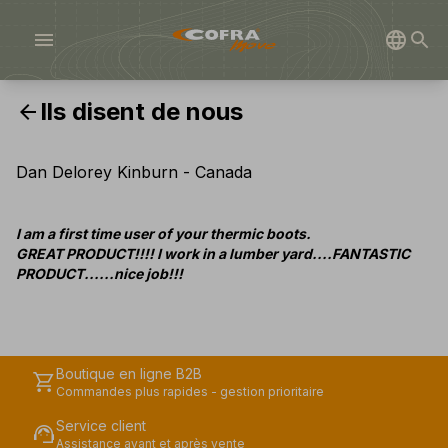
menu
Ils disent de nous
arrow_back
Dan Delorey Kinburn - Canada
I am a first time user of your thermic boots.
GREAT
PRODUCT!!!! I work in a lumber yard....FANTASTIC
PRODUCT......nice job!!!
Boutique en ligne B2B
shopping_cart
Commandes plus rapides - gestion prioritaire
Service client
support_agent
Assistance avant et après vente