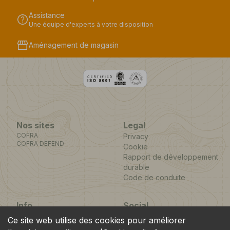
Assistance
help
Une équipe d'experts à votre disposition
storefront
Aménagement de magasin
Nos sites
Legal
COFRA
Privacy
COFRA DEFEND
Cookie
Rapport de développement
durable
Code de conduite
Info
Social
Via dell’Euro 53-57-59,
Facebook
Instagram
Youtube
LinkedIn
Ce site web utilise des cookies pour améliorer
location_on
76121 Barletta - BT -