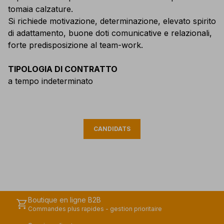
tomaia calzature.
Si richiede motivazione, determinazione, elevato spirito
di adattamento, buone doti comunicative e relazionali,
forte predisposizione al team-work.
TIPOLOGIA DI CONTRATTO
a tempo indeterminato
CANDIDATS
Boutique en ligne B2B
shopping_cart
Commandes plus rapides - gestion prioritaire