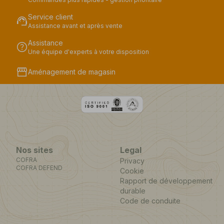
Service client
support_agent
Assistance avant et après vente
Assistance
help
Une équipe d'experts à votre disposition
storefront
Aménagement de magasin
Nos sites
Legal
COFRA
Privacy
COFRA DEFEND
Cookie
Rapport de développement
durable
Code de conduite