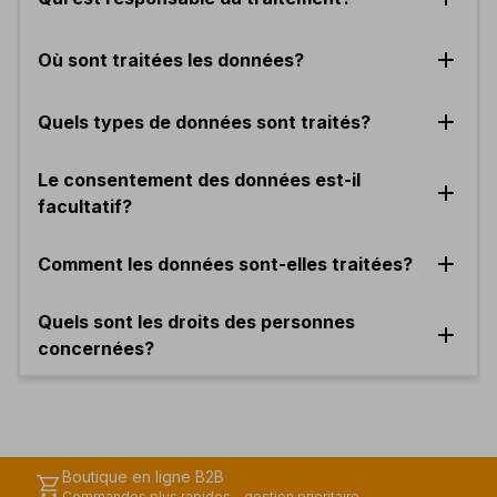
add
Où sont traitées les données?
add
Quels types de données sont traités?
Le consentement des données est-il
add
facultatif?
add
Comment les données sont-elles traitées?
Quels sont les droits des personnes
add
concernées?
Boutique en ligne B2B
shopping_cart
Commandes plus rapides - gestion prioritaire