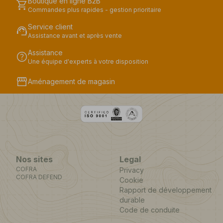
Boutique en ligne B2B
shopping_cart
Commandes plus rapides - gestion prioritaire
Service client
support_agent
Assistance avant et après vente
Assistance
help
Une équipe d'experts à votre disposition
storefront
Aménagement de magasin
Nos sites
Legal
COFRA
Privacy
COFRA DEFEND
Cookie
Rapport de développement
durable
Code de conduite