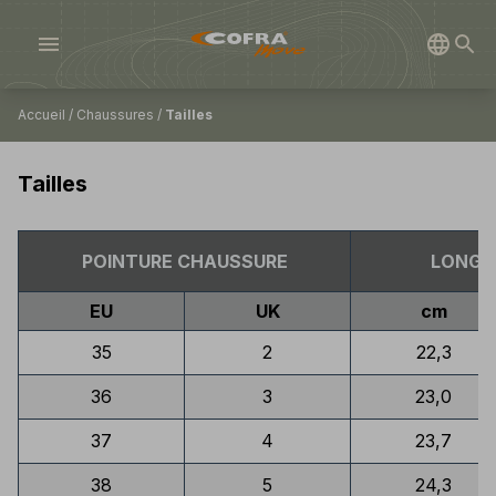
menu
Accueil
/
Chaussures
/
Tailles
Tailles
POINTURE CHAUSSURE
LONGUE
EU
UK
cm
35
2
22,3
36
3
23,0
37
4
23,7
38
5
24,3