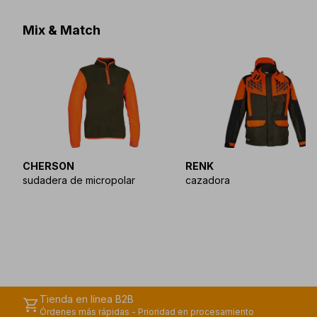
Mix & Match
CHERSON
RENK
sudadera de micropolar
cazadora
Tienda en línea B2B
shopping_cart
Órdenes más rápidas - Prioridad en procesamiento