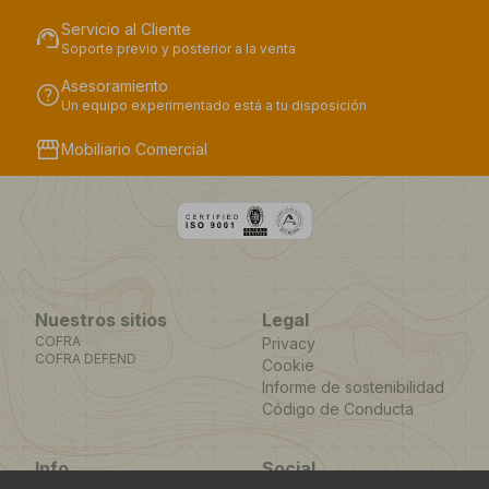
Servicio al Cliente
support_agent
Soporte previo y posterior a la venta
Asesoramiento
help
Un equipo experimentado está a tu disposición
storefront
Mobiliario Comercial
Nuestros sitios
Legal
COFRA
Privacy
COFRA DEFEND
Cookie
Informe de sostenibilidad
Código de Conducta
Info
Social