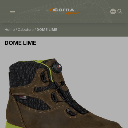
menu
Home
/
Calzature
/
DOME LIME
DOME LIME