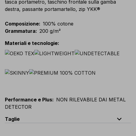
tasca portametro, taschino frontale sulla gamba
destra, passante portamartello, zip YKK®
Composizione
:
100% cotone
Grammatura
:
200 g/m²
Materiali e tecnologie
:
Performance e Plus
:
NON RILEVABILE DAI METAL
DETECTOR
expand_less
Taglie
EU
:
44
-
64
E
:
38
-
58
F
:
38
-
58
D
:
44
-
64