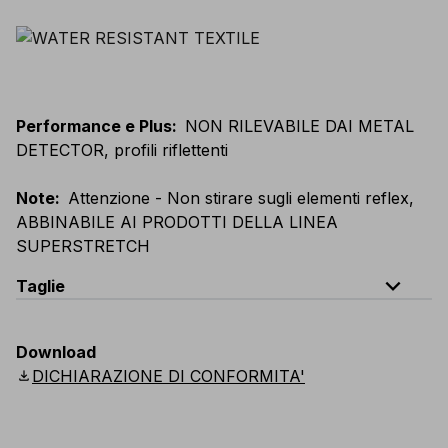
Performance e Plus
:
NON RILEVABILE DAI METAL
DETECTOR, profili riflettenti
Note
:
Attenzione - Non stirare sugli elementi reflex,
ABBINABILE AI PRODOTTI DELLA LINEA
SUPERSTRETCH
expand_less
Taglie
EU
:
44
-
64
E
:
46
-
66
F
:
42
-
62
D
:
44
-
64
Download
Scandinavian
:
44
-
64
UK
:
35
-
50
US
:
35
-
50
download
DICHIARAZIONE DI CONFORMITA'