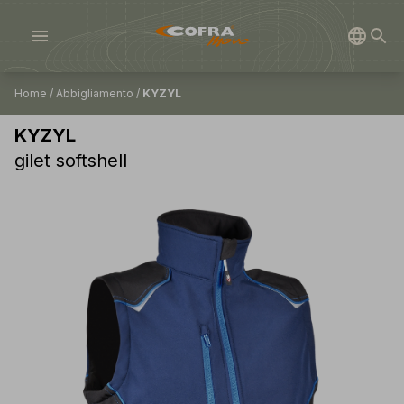
menu
Home
/
Abbigliamento
/
KYZYL
KYZYL
gilet softshell