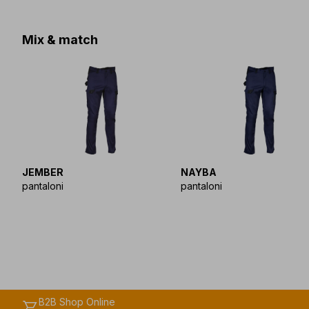
Mix & match
JEMBER
NAYBA
pantaloni
pantaloni
B2B Shop Online
shopping_cart