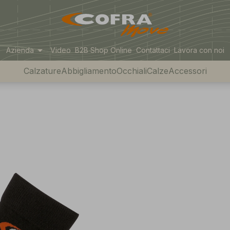
arrow_drop_down
Azienda
Video
B2B Shop Online
Contattaci
Lavora con noi
Calzature
Abbigliamento
Occhiali
Calze
Accessori