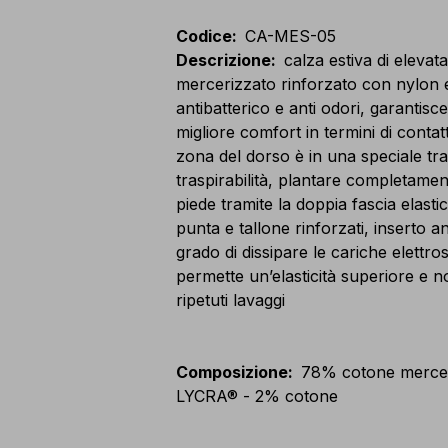
Codice
:
CA-MES-05
Descrizione
:
calza estiva di elevat
mercerizzato rinforzato con nylon
antibatterico e anti odori, garantisc
migliore comfort in termini di contat
zona del dorso è in una speciale tr
traspirabilità, plantare completamen
piede tramite la doppia fascia elasti
punta e tallone rinforzati, inserto
grado di dissipare le cariche elettr
permette un’elasticità superiore e
ripetuti lavaggi
Composizione
:
78% cotone mercer
LYCRA® - 2% cotone