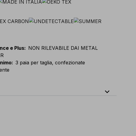
nce e Plus
:
NON RILEVABILE DAI METAL
OR
inimo
:
3 paia per taglia, confezionate
ente
expand_less
)
-
S(39-41)
-
M(42-44)
-
L(45-47)