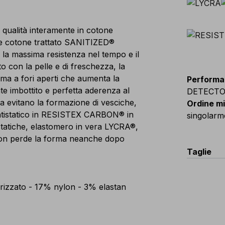
a qualità interamente in cotone
 e cotone trattato SANITIZED®
e la massima resistenza nel tempo e il
to con la pelle e di freschezza, la
ama a fori aperti che aumenta la
Performa
te imbottito e perfetta aderenza al
DETECT
ca evitano la formazione di vesciche,
Ordine m
 antistatico in RESISTEX CARBON® in
singolarm
ostatiche, elastomero in vera LYCRA®,
 non perde la forma neanche dopo
Taglie
XS(36-38
izzato - 17% nylon - 3% elastan