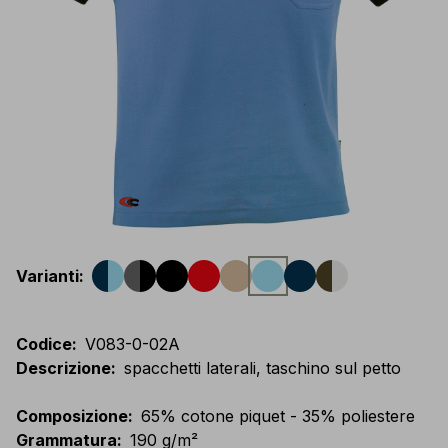
Varianti
:
Codice
:
V083-0-02A
Descrizione
:
spacchetti laterali, taschino sul petto
Composizione
:
65% cotone piquet - 35% poliestere
Grammatura
:
190 g/m²