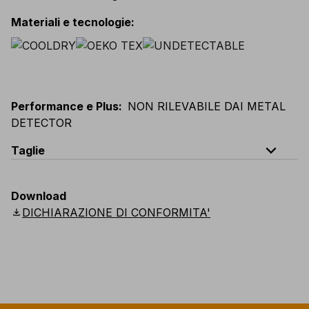
Materiali e tecnologie
:
Performance e Plus
:
NON RILEVABILE DAI METAL
DETECTOR
expand_less
Taglie
EU
:
L
-
4XL
E
:
M
-
3XL
F
:
L
-
4XL
D
:
L
-
4XL
Download
Scandinavian
:
L
-
4XL
UK
:
L
-
4XL
US
:
L
-
4XL
download
DICHIARAZIONE DI CONFORMITA'