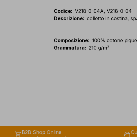
Codice
:
V218-0-04A, V218-0-04
Descrizione
:
colletto in costina, sp
Composizione
:
100% cotone pique
Grammatura
:
210 g/m²
B2B Shop Online
Cu
shopping_cart
support_agent