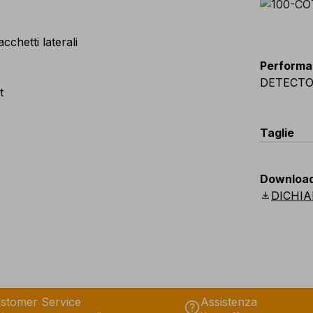
acchetti laterali
Performa
DETECT
t
Taglie
EU
:
S
-
3
Downloa
Scandina
download
DICHIA
stomer Service
Assistenza
help