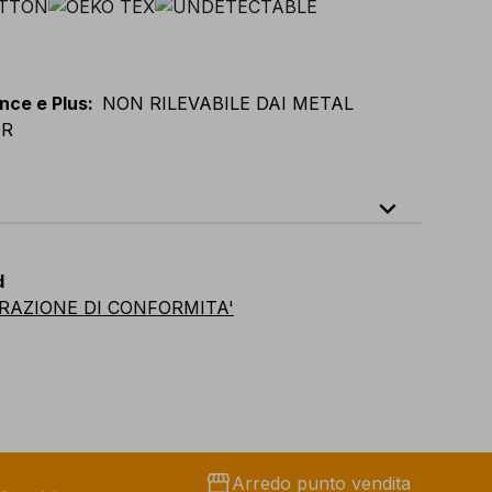
nce e Plus
:
NON RILEVABILE DAI METAL
OR
expand_less
XL
E
:
XS
-
2XL
F
:
S
-
3XL
D
:
S
-
3XL
d
vian
:
S
-
3XL
UK
:
S
-
3XL
US
:
S
-
3XL
RAZIONE DI CONFORMITA'
storefront
Arredo punto vendita