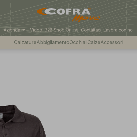
arrow_drop_down
Azienda
Video
B2B Shop Online
Contattaci
Lavora con noi
Calzature
Abbigliamento
Occhiali
Calze
Accessori