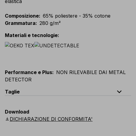
elastica
Composizione
:
65% poliestere - 35% cotone
Grammatura
:
280 g/m²
Materiali e tecnologie
:
Performance e Plus
:
NON RILEVABILE DAI METAL
DETECTOR
expand_less
Taglie
EU
:
S
-
4XL
E
:
XS
-
3XL
F
:
S
-
4XL
D
:
S
-
4XL
Download
Scandinavian
:
S
-
4XL
UK
:
S
-
4XL
US
:
S
-
4XL
download
DICHIARAZIONE DI CONFORMITA'