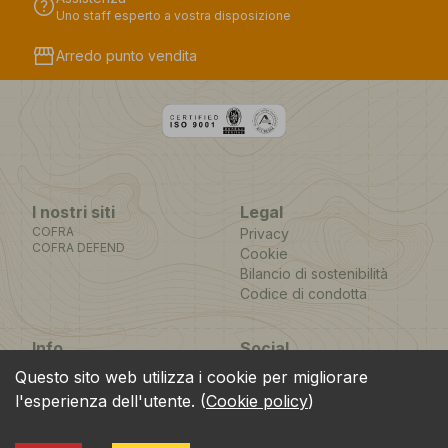
help
Uno staff esperto a vostra disposizione
storefront
Arredo punto vendita
I nostri siti
Legal
COFRA
Privacy
COFRA DEFEND
Cookie
Bilancio di sostenibilità
Codice di condotta
Info
Social
Via dell’Euro 53-57-59,
Facebook
Instagram
Youtube
LinkedIn
Questo sito web utilizza i cookie per migliorare
location_on
76121 Barletta - BT -
l'esperienza dell'utente.
(
Cookie policy
)
ITALIA
call
+39.0883.341411