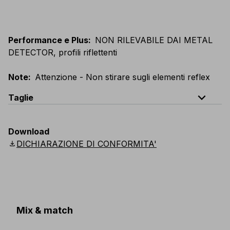
Performance e Plus
:
NON RILEVABILE DAI METAL
DETECTOR, profili riflettenti
Note
:
Attenzione - Non stirare sugli elementi reflex
expand_less
Taglie
EU
:
S
-
4XL
E
:
XS
-
3XL
F
:
S
-
4XL
D
:
S
-
4XL
Download
Scandinavian
:
S
-
4XL
UK
:
S
-
4XL
US
:
S
-
4XL
download
DICHIARAZIONE DI CONFORMITA'
Mix & match