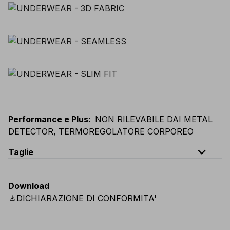
Performance e Plus
:
NON RILEVABILE DAI METAL
DETECTOR, TERMOREGOLATORE CORPOREO
expand_less
Taglie
EU
:
S
-
2XL
E
:
XS
-
XL
F
:
S
-
2XL
D
:
S
-
2XL
Download
Scandinavian
:
S
-
2XL
UK
:
S
-
2XL
US
:
S
-
2XL
download
DICHIARAZIONE DI CONFORMITA'